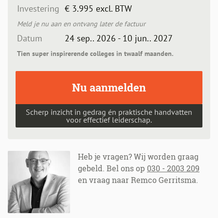
Investering
€ 3.995 excl. BTW
Meld je nu aan en ontvang later de factuur
Datum
24 sep.. 2026 - 10 jun.. 2027
Tien super inspirerende colleges in twaalf maanden.
Nu aanmelden
Scherp inzicht in gedrag én praktische handvatten
voor effectief leiderschap.
Heb je vragen? Wij worden graag
gebeld. Bel ons op
030 - 2003 209
en vraag naar Remco Gerritsma.