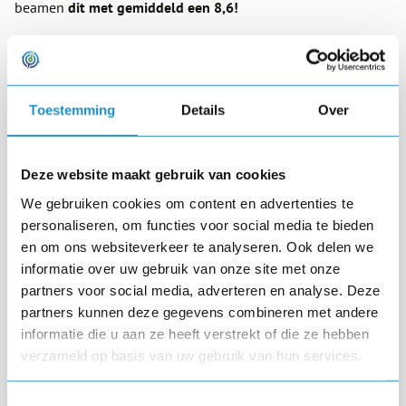
beamen
dit met gemiddeld een 8,6!
💡 ''
Elke bijeenkomst heb ik ervaren als een cadeau, omdat
er steeds bijzonder interessante en toepasbare thema's zijn
behandeld door mensen met een enorme kennis én de
Toestemming
Details
Over
kunde om deze kennis op een inspirerende manier over te
brengen."
Deze website maakt gebruik van cookies
💡 ''Na werkelijk élk college vol energie en inspiratie
We gebruiken cookies om content en advertenties te
onderweg naar huis, alvast denkende wat en hoe ik hetgeen
personaliseren, om functies voor social media te bieden
ik geleerd heb, toe kan passen op mijzelf en overbrengen
en om ons websiteverkeer te analyseren. Ook delen we
aan mijn teamleden. Deze reeks colleges is naar mijn mening
informatie over uw gebruik van onze site met onze
zeer waardevol voor ieders persoonlijke ontwikkeling en
partners voor social media, adverteren en analyse. Deze
partners kunnen deze gegevens combineren met andere
derhalve een must voor elke manager.''
informatie die u aan ze heeft verstrekt of die ze hebben
💡 ''Deze collegereeks zou tot de basis van alle medewerkers
verzameld op basis van uw gebruik van hun services.
en managers moeten behoren, nodigt uit om ermee aan de
Toestemmingsselectie