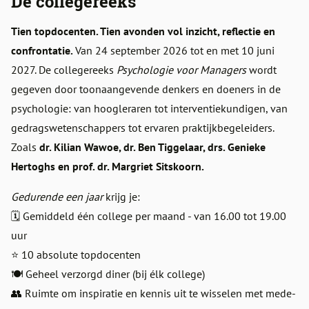
De collegereeks
Tien topdocenten. Tien avonden vol inzicht, reflectie en
confrontatie.
Van 24 september 2026 tot en met 10 juni
2027. De collegereeks
Psychologie voor Managers
wordt
gegeven door toonaangevende denkers en doeners in de
psychologie: van hoogleraren tot interventiekundigen, van
gedragswetenschappers tot ervaren praktijkbegeleiders.
Zoals
dr. Kilian Wawoe, dr. Ben Tiggelaar, drs. Genieke
Hertoghs en prof. dr. Margriet Sitskoorn.
Gedurende een jaar
krijg je:
🗓️ Gemiddeld één college per maand - van 16.00 tot 19.00
uur
⭐️ 10 absolute topdocenten
🍽️ Geheel verzorgd diner (bij élk college)
👥 Ruimte om inspiratie en kennis uit te wisselen met mede-