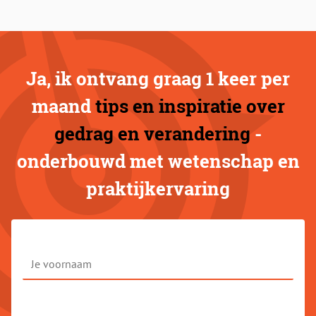
Ja, ik ontvang graag 1 keer per
maand
tips en inspiratie over
gedrag en verandering
-
onderbouwd met wetenschap en
praktijkervaring
Je
voornaam