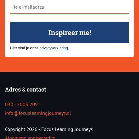
Je
e-
mailadres
Inspireer me!
Hier vind je onze
privacyverklaring
.
Adres & contact
030 - 2003 209
info@focuslearningjourneys.nl
Copyright 2026 - Focus Learning Journeys
Algemene voorwaarden