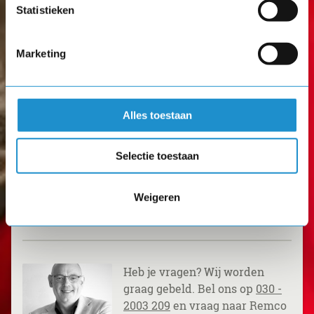
Statistieken
Datum
24 september 2026
- 10 juni 2027
Marketing
Locatie
Afas Leusden
Totaal
Alles toestaan
€ 3.995 excl. BTW (€ 3.995,- per deelnemer)
Meld je nu aan en ontvang later de factuur.
Selectie toestaan
Weigeren
Groepskorting
Heb je vragen? Wij worden
graag gebeld. Bel ons op
030 -
2003 209
en vraag naar Remco