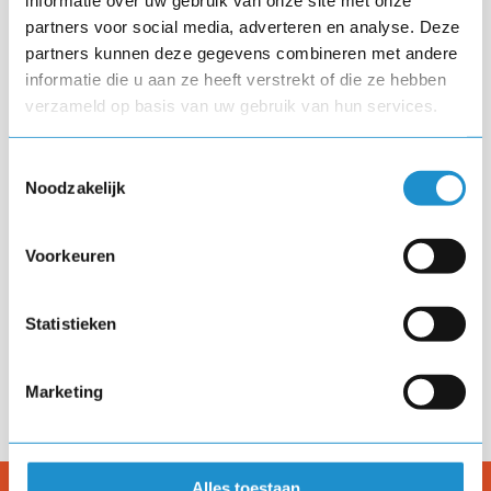
informatie over uw gebruik van onze site met onze
partners voor social media, adverteren en analyse. Deze
partners kunnen deze gegevens combineren met andere
9
informatie die u aan ze heeft verstrekt of die ze hebben
verzameld op basis van uw gebruik van hun services.
Toestemmingsselectie
Noodzakelijk
"inspiratie om nog meer in te zetten op het
ontdekken en ontwikkelen van relaties"
Voorkeuren
Caren van de Glind
Statistieken
Deelnemer op 4 april 2023
Marketing
Alles toestaan