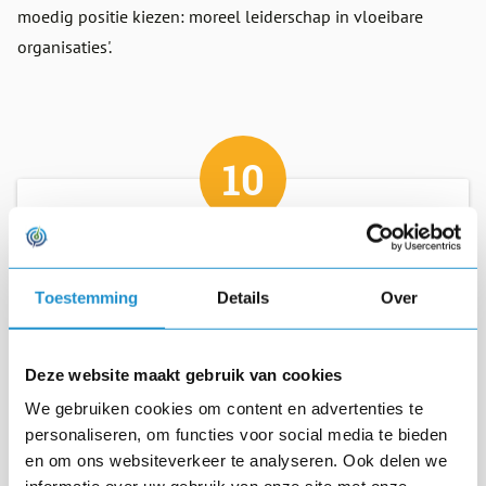
moedig positie kiezen: moreel leiderschap in vloeibare
organisaties'.
10
Toestemming
Details
Over
"Een bombardement aan levenslessen,
fantastisch. Zo oorspronkelijk. Een 10 met
een griffel!"
Deze website maakt gebruik van cookies
We gebruiken cookies om content en advertenties te
Harry Wijnands
personaliseren, om functies voor social media te bieden
Deelnemer 4 april 2023
en om ons websiteverkeer te analyseren. Ook delen we