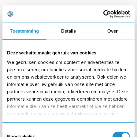
De onderzoeksresultaten over het effect van slaapgebrek
zijn – zacht gezegd – alarmerend.
Eén enkele nacht
met
onvoldoende slaap heeft al een negatief effect op ons
Toestemming
Details
Over
cognitieve en emotionele functioneren!xiii Zonder
voldoende slaap verliest je brein een groot deel van zijn
Deze website maakt gebruik van cookies
potentieel, bijvoorbeeld concentratie, creativiteit en
We gebruiken cookies om content en advertenties te
beoordelingsvermogen. Een van de meest funeste
personaliseren, om functies voor social media te bieden
gewoontes voor je breinprestaties is het verminderen van je
en om ons websiteverkeer te analyseren. Ook delen we
hoeveelheid slaap of de kwaliteit van je slaap. Een gebrek
informatie over uw gebruik van onze site met onze
aan slaap heeft zeer negatieve psychologische en
partners voor social media, adverteren en analyse. Deze
fysiologische gevolgen die ik verderop in dit hoofdstuk zal
partners kunnen deze gegevens combineren met andere
informatie die u aan ze heeft verstrekt of die ze hebben
uitleggen. Wat het moeilijk maakt om met deze gewoonte te
verzameld op basis van uw gebruik van hun services.
breken, is dat we gewend raken aan een slaaptekort. We
krijgen het gevoel dat we ons aan minder slaap hebben
Toestemmingsselectie
aangepast, maar wat er werkelijk gebeurt, is dat we domweg
Noodzakelijk