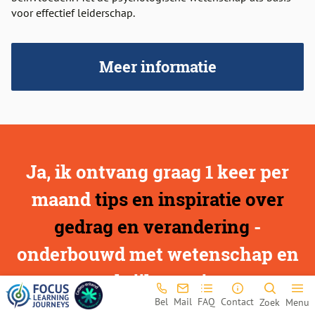
voor effectief leiderschap.
Meer informatie
Ja, ik ontvang graag 1 keer per
maand
tips en inspiratie over
gedrag en verandering
-
onderbouwd met wetenschap en
praktijkervaring
Bel
Mail
FAQ
Contact
Zoek
Menu