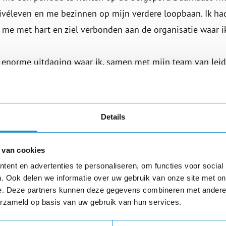
rivéleven en me bezinnen op mijn verdere loopbaan. Ik 
 me met hart en ziel verbonden aan de organisatie waar i
 enorme uitdaging waar ik, samen met mijn team van lei
et mee klaar was. Toch heb ik de stap gezet. Ondanks all
n meer en wist niet of ik later weer opnieuw een goede 
ene op de andere dag de status van 'werkloze': wie was ik
Details
izarre gedachte, maar die speelde wel door mijn hoofd.
 van cookies
 van deze verandering. Sterker nog, de stap heeft me een
ent en advertenties te personaliseren, om functies voor social
. Mijn klimexpedities hebben mijn leven enorm verrijkt*. 
. Ook delen we informatie over uw gebruik van onze site met on
, gelukkiger en rustiger geworden.
e. Deze partners kunnen deze gegevens combineren met andere i
erzameld op basis van uw gebruik van hun services.
t aan je status-quo. Stap over al die beren heen die je op