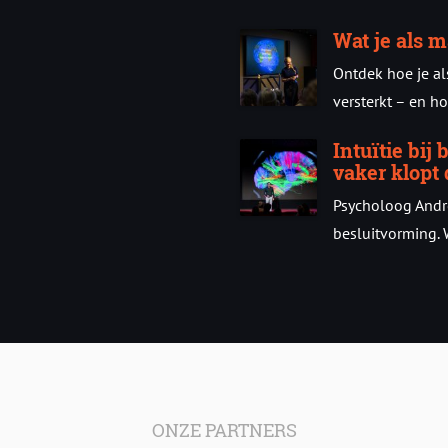
Wat je als m
Ontdek hoe je a
versterkt – en hoe
Intuïtie bij
vaker klopt 
Psycholoog Andre
besluitvorming. W
ONZE PARTNERS