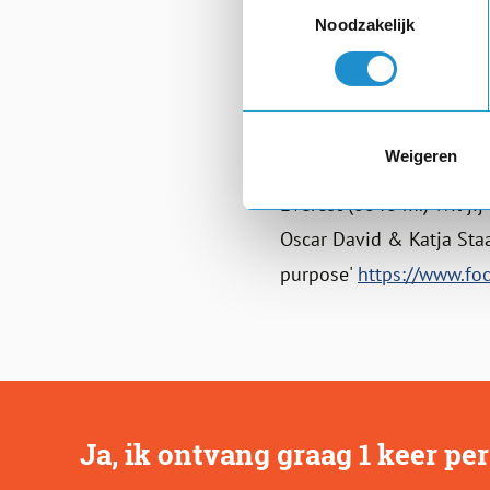
Noodzakelijk
intuïtie. Ga op weg!
Katja Staartjes in haar bo
Weigeren
* Katja Staartjes was i
Everest (8848 m.) Wil ji
Oscar David & Katja Staa
purpose'
https://www.fo
Ja, ik ontvang graag 1 keer p