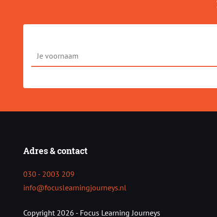
Je
voornaam
Adres & contact
030 - 2003 209
info@focuslearningjourneys.nl
Copyright 2026 - Focus Learning Journeys