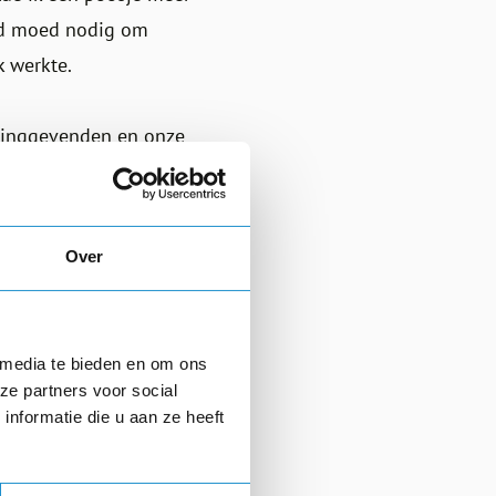
had moed nodig om
k werkte.
dinggevenden en onze
e onzekerheden: ik had
baan zou vinden.
 nu eigenlijk nog nu ik
Over
 andere horizon geboden
 media te bieden en om ons
Verder ben ik, door
ze partners voor social
nformatie die u aan ze heeft
 je pad ziet en volg je