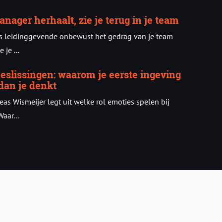
anager herhaalt, zie je terug in je team
ls leidinggevende onbewust het gedrag van je team
 je ...
 beslissingen: waarom je eerste ingeving
dan je denkt
as Wismeijer legt uit welke rol emoties spelen bij
aar...