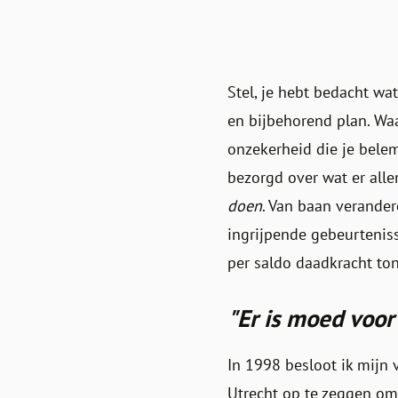
Stel, je hebt bedacht wa
en bijbehorend plan. Wa
onzekerheid die je belem
bezorgd over wat er all
doen
. Van baan verander
ingrijpende gebeurteniss
per saldo daadkracht to
"Er is moed voor
In 1998 besloot ik mijn 
Utrecht op te zeggen om