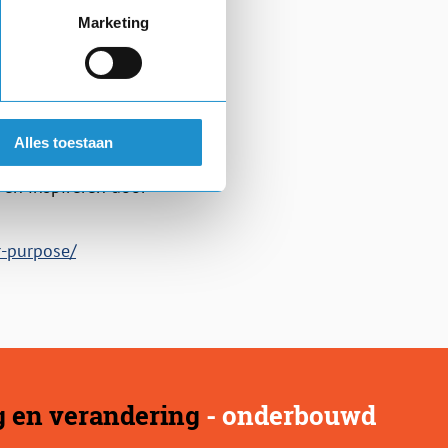
Marketing
Alles toestaan
er wereld de Mount
 en inspireren door
r-purpose/
ag en verandering
- onderbouwd