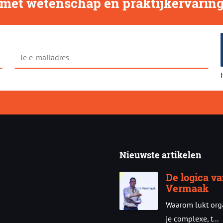
met wetenschap en praktijkervarin
Je
e-
mailadres
Nieuwste artikelen
De logica v
Vermaak
Waarom lukt orga
je complexe, t...