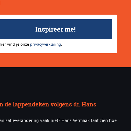
g
Inspireer me!
Hier vind je onze
privacyverklaring
.
an de lappendeken volgens dr. Hans
nisatieverandering vaak niet? Hans Vermaak laat zien hoe