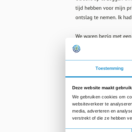
tijd hebben voor mijn p
ontslag te nemen. Ik had
We waren bezig met een
medewerkers, nog lang ni
opeens geen vast inkome
Bovendien had ik van de 
Toestemming
niet meer werkte? Een b
Deze website maakt gebruik
Ik heb nooit spijt gehad
We gebruiken cookies om cont
met nieuwe perspectieven
websiteverkeer te analyseren
meer mijn hart te volgen
media, adverteren en analys
verstrekt of die ze hebben v
Kortom: klamp je niet vas
Toestemmingsselectie