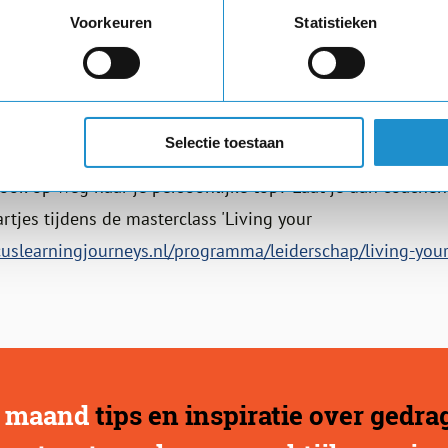
Voorkeuren
Statistieken
ek 'Top inspiratie'.
Selectie toestaan
n 1999 de eerste Nederlandse vrouw op de hoogste berg t
j ook op weg naar je persoonlijke top? Laat je dan coachen
rtjes tijdens de masterclass 'Living your
cuslearningjourneys.nl/programma/leiderschap/living-you
er maand
tips en inspiratie over gedr