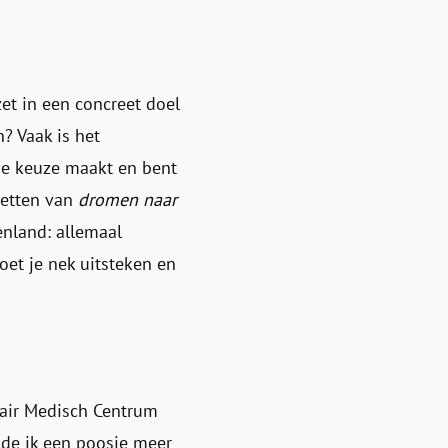
zet in een concreet doel
? Vaak is het
ede keuze maakt en bent
zetten van
dromen naar
enland: allemaal
oet je nek uitsteken en
itair Medisch Centrum
lde ik een poosje meer