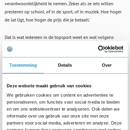
verantwoordelijkheid te nemen. Zeker als ze iets willen
presteren op school, of in de sport, of in muziek. Hoe hoger
de lat ligt, hoe hoger de prijs die je betaalt.'
Dat is wat iedereen in de topsport weet en wat volgens
Gerbrands vaak ook de meeste moeite kost: het betalen van
die prijs. 'Succes is hard werken en dat gaat ten koste van
andere dingen. Wie niet bereid is die prijs te betalen, past
Toestemming
Details
Over
niet in een topsportcultuur. Hetzelfde geldt binnen het
bedrijfsleven. Wie genoegen neemt met een zesje, hoort niet
thuis in een organisatie die minimaal een negen wil zijn.
Deze website maakt gebruik van cookies
Natuurlijk heb je als elftal of organisatie individuen nodig
We gebruiken cookies om content en advertenties te
om het verschil te maken, maar op topniveau wint het
personaliseren, om functies voor social media te bieden
en om ons websiteverkeer te analyseren. Ook delen we
organisatiedoel het altijd van persoonlijke doelen. Je
informatie over uw gebruik van onze site met onze
committeert je aan het beoogde succes van de club waar je
partners voor social media, adverteren en analyse. Deze
bij hoort en dat vraagt een bepaalde mentaliteit.'
partners kunnen deze gegevens combineren met andere