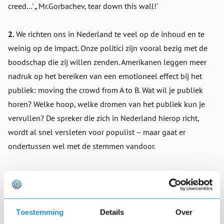
creed…' „ Mr.Gorbachev, tear down this wall!'
2.
We richten ons in Nederland te veel op de inhoud en te
weinig op de impact. Onze politici zijn vooral bezig met de
boodschap die zij willen zenden. Amerikanen leggen meer
nadruk op het bereiken van een emotioneel effect bij het
publiek: moving the crowd from A to B. Wat wil je publiek
horen? Welke hoop, welke dromen van het publiek kun je
vervullen? De spreker die zich in Nederland hierop richt,
wordt al snel versleten voor populist – maar gaat er
ondertussen wel met de stemmen vandoor.
3.
Misschien wel het belangrijkste:Amerikanen schuwen het
niet om in speeches een niveau dieper te gaan en te spreken
over gedeelde waarden en persoonlijke overtuigingen.
Toestemming
Details
Over
Speeches are about the speaker. Als de spreker overtuigend