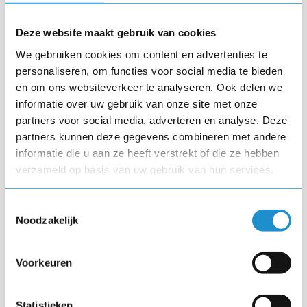
kan brengen waar hij voor staat en waar hij het land heen
wil brengen, zal hij de harten van de kiezers winnen. Denk
Deze website maakt gebruik van cookies
aan de gevleugelde woorden waarmee president Obama
We gebruiken cookies om content en advertenties te
eind 2011 de aanval inzette op zijn politieke tegenstanders:I
personaliseren, om functies voor social media te bieden
believe that this country succeeds when everyone gets a fair
en om ons websiteverkeer te analyseren. Ook delen we
informatie over uw gebruik van onze site met onze
shot, when everyone does their fair share, and when
partners voor social media, adverteren en analyse. Deze
everyone plays by the same rules. Those aren't Democratic or
partners kunnen deze gegevens combineren met andere
Republican values. […]They're American values, and we have
informatie die u aan ze heeft verstrekt of die ze hebben
to reclaim them. Dit gaat over meer dan beleid of politiek. Dit
verzameld op basis van uw gebruik van hun services.
gaat over de ziel van het Amerikaanse volk. In Nederland is
het benoemen van waarden nog steeds gevoelige materie.
Toestemmingsselectie
De politiek laveert voorzichtig er omheen.
Noodzakelijk
Men zegt weleens dat wat erin de Amerikaanse verkiezingen
Voorkeuren
gebeurt, een paar jaar later overwaait naar Europa. Mijn
voorspelling is dat speeches – in een handomdraai te
Statistieken