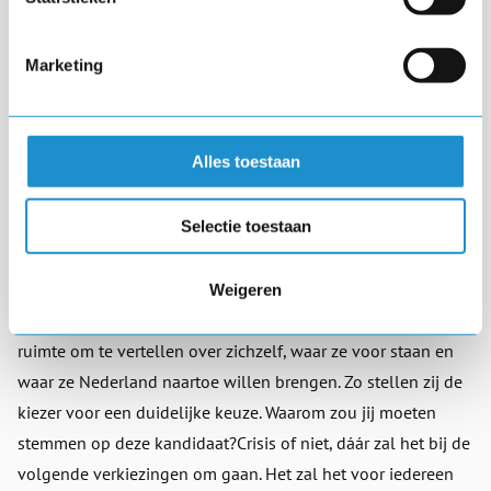
bekijken opYouTube – een veel prominentere rol zullen
spelen bij de volgende Nederlandse verkiezingen.
Marketing
Campagnebureau BKB voorzag deze trend al bij de Tweede
Kamer verkiezingen in 2010 en organiseerde een speech
Alles toestaan
wedstrijd tussen een aantal fractievoorzitters –Mark Rutte
(VVD), Job Cohen (PvdA), Femke Halsema (GroenLinks) en
Selectie toestaan
Alexander Pechtold (D66) – in uitgaansgelegenheid
Paradiso, in Amsterdam. Het werd een groot succes, maar de
media pikten het nauwelijks op. Dit zal de volgende keer
Weigeren
anders zijn. Speeches geven verkiezingskandidaten tijd en
ruimte om te vertellen over zichzelf, waar ze voor staan en
waar ze Nederland naartoe willen brengen. Zo stellen zij de
kiezer voor een duidelijke keuze. Waarom zou jij moeten
stemmen op deze kandidaat?Crisis of niet, dáár zal het bij de
volgende verkiezingen om gaan. Het zal het voor iedereen